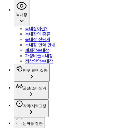
녹내장
녹내장이란?
녹내장의 종류
녹내장 전단계
녹내장 안약 안내
폐쇄각녹내장
가성비늘녹내장
정상안압녹내장
안구 표면 질환
굴절/소아안과
각막/시력교정
눈꺼풀 질환