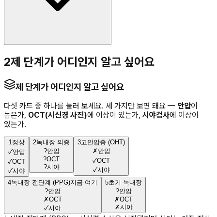
2
제 단계가 어디인지 알고 싶어요
제 단계가 어디인지 알고 싶어요
다섯 카드 중 하나를 눌러 보세요. 세 가지만 보면 돼요 —
안압
이
높은가,
OCT(시신경 사진)
에 이상이 있는가,
시야검사
에 이상이
있는가.
1
정상
2
녹내장 의증
3
고안압증 (OHT)
?
안압
✗
안압
✓
안압
?
OCT
✓
OCT
✓
OCT
?
시야
✓
시야
✓
시야
4
녹내장 전단계 (PPG)
지금 여기
5
초기 녹내장
?
안압
?
안압
✗
OCT
✗
OCT
✗
시야
✓
시야