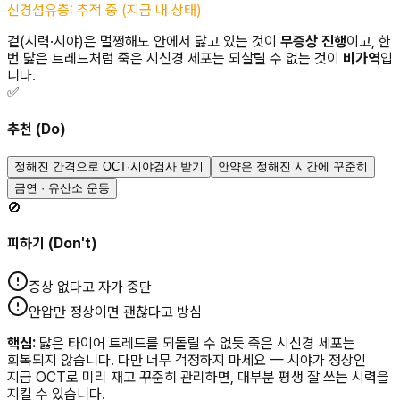
신경섬유층: 추적 중 (지금 내 상태)
겉(시력·시야)은 멀쩡해도 안에서 닳고 있는 것이
무증상 진행
이고, 한
번 닳은 트레드처럼 죽은 시신경 세포는 되살릴 수 없는 것이
비가역
입
니다.
✅
추천 (Do)
정해진 간격으로 OCT·시야검사 받기
안약은 정해진 시간에 꾸준히
금연 · 유산소 운동
🚫
피하기 (Don't)
증상 없다고 자가 중단
안압만 정상이면 괜찮다고 방심
핵심:
닳은 타이어 트레드를 되돌릴 수 없듯 죽은 시신경 세포는
회복되지 않습니다. 다만 너무 걱정하지 마세요 — 시야가 정상인
지금 OCT로 미리 재고 꾸준히 관리하면, 대부분 평생 잘 쓰는 시력을
지킬 수 있습니다.