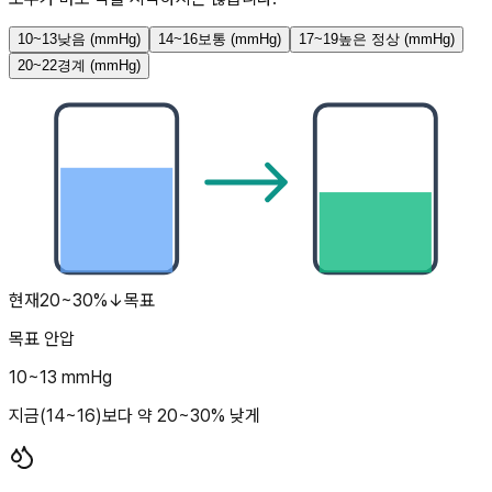
10~13
낮음
(mmHg)
14~16
보통
(mmHg)
17~19
높은 정상
(mmHg)
20~22
경계
(mmHg)
현재
20~30%↓
목표
목표 안압
10
~
13
mmHg
지금(
14~16
)보다 약 20~30% 낮게