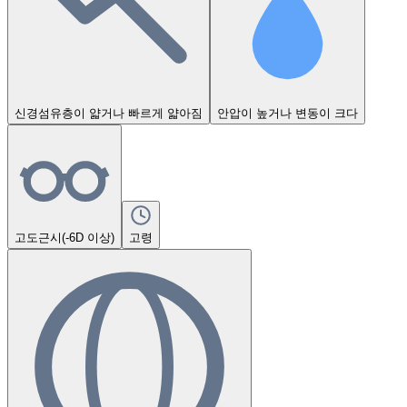
신경섬유층이 얇거나 빠르게 얇아짐
안압이 높거나 변동이 크다
고도근시(-6D 이상)
고령