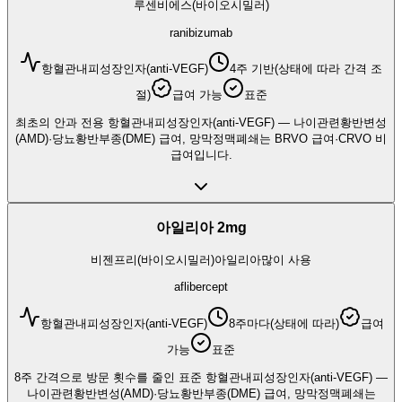
루센비에스(바이오시밀러)
ranibizumab
항혈관내피성장인자(anti-VEGF)
4주 기반(상태에 따라 간격 조
절)
급여 가능
표준
최초의 안과 전용 항혈관내피성장인자(anti-VEGF) — 나이관련황반변성
(AMD)·당뇨황반부종(DME) 급여, 망막정맥폐쇄는 BRVO 급여·CRVO 비
급여입니다.
아일리아 2mg
비젠프리(바이오시밀러)
아일리아
많이 사용
aflibercept
항혈관내피성장인자(anti-VEGF)
8주마다(상태에 따라)
급여
가능
표준
8주 간격으로 방문 횟수를 줄인 표준 항혈관내피성장인자(anti-VEGF) —
나이관련황반변성(AMD)·당뇨황반부종(DME) 급여, 망막정맥폐쇄는