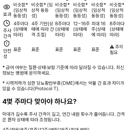
비슷함*
비슷함* (임
비슷함*
비슷함*
비슷함*
비슷함*
(임상적
상적 동등
(임상적
(임상적
(임상적
(임상적
효과
동등성)
성)
동등성)
동등성)
동등성)
동등성)
4주마다
4주 기반(상
8주마다
12~16주
최대 16
8주마다
(상태에
태에 따라 간
(상태에
(상태에
주(상태
(상태에
주사
따라)
격 조절)
따라)
따라)
에 따라)
따라)
간격
⚠️ 주의
표준
표준
표준
표준
표준
안전
필요
성
* 급여 여부는 질환·상태·보험 기준에 따라 달라질 수 있습니다. 최신
정보는 병원에 문의하세요.
* 시력저하가 심한 당뇨황반부종(DME)에서는 약물 간 효과 차이가
있을 수 있습니다(Protocol T).
4
몇 주마다 맞아야 하나요?
막대가 길수록 주사 간격이 길고, 연간 내원 횟수가 줄어듭니다. 간격
은 환자 상태에 따라 조정됩니다.
4주(잦음)
8주(표준)
12주(연장)
16주(최대 연장)