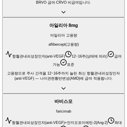
BRVO 급여·CRVO 비급여입니다.
아일리아 8mg
아일리아 고용량
aflibercept(고용량)
항혈관내피성장인자(anti-VEGF)
12~16주(상태에 따라)
급여
가능
표준
고용량으로 주사 간격을 12~16주까지 늘린 최신 항혈관내피성장인자
(anti-VEGF) — 나이관련황반변성(AMD)에 급여 적용됩니다.
바비스모
faricimab
항혈관내피성장인자(anti-VEGF)+안지오포이에틴-2(Ang-2)
최대