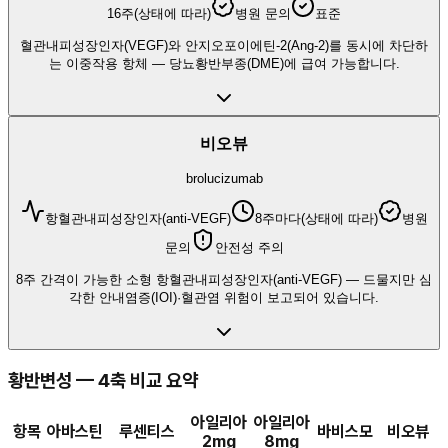
16주(상태에 따라)
병원 문의
표준
혈관내피성장인자(VEGF)와 안지오포이에틴-2(Ang-2)를 동시에 차단하
는 이중작용 항체 — 당뇨황반부종(DME)에 급여 가능합니다.
비오뷰
brolucizumab
항혈관내피성장인자(anti-VEGF)
8주마다(상태에 따라)
병원
문의
안전성 주의
8주 간격이 가능한 소형 항혈관내피성장인자(anti-VEGF) — 드물지만 심
각한 안내염증(IOI)·혈관염 위험이 보고되어 있습니다.
황반변성
— 4축 비교 요약
아일리아
아일리아
항목
아바스틴
루센티스
바비스모
비오뷰
2mg
8mg