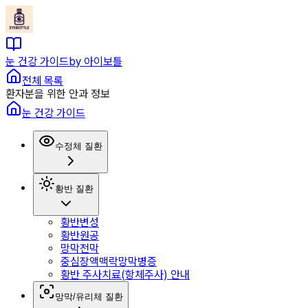
눈 건강 가이드
by 아이보틀
전체 목록
환자분을 위한 안과 정보
눈 건강 가이드
수정체 질환
황반 질환
황반변성
황반원공
망막전막
중심장액맥락망막병증
황반 주사치료(항체주사) 안내
망막/유리체 질환