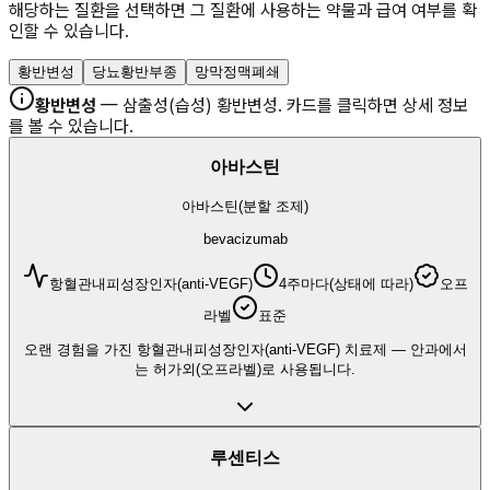
해당하는 질환을 선택하면 그 질환에 사용하는 약물과 급여 여부를 확
인할 수 있습니다.
황반변성
당뇨황반부종
망막정맥폐쇄
황반변성
—
삼출성(습성) 황반변성
. 카드를 클릭하면 상세 정보
를 볼 수 있습니다.
아바스틴
아바스틴(분할 조제)
bevacizumab
항혈관내피성장인자(anti-VEGF)
4주마다(상태에 따라)
오프
라벨
표준
오랜 경험을 가진 항혈관내피성장인자(anti-VEGF) 치료제 — 안과에서
는 허가외(오프라벨)로 사용됩니다.
루센티스