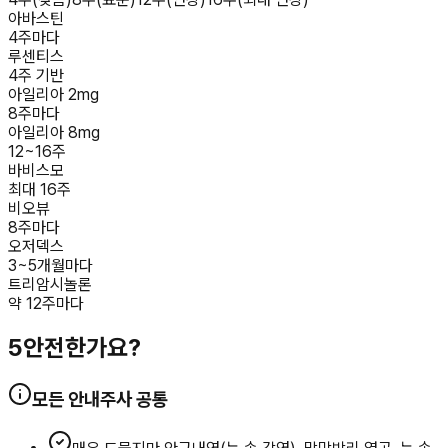
아바스틴
4주마다
루센티스
4주 기반
아일리아 2mg
8주마다
아일리아 8mg
12~16주
바비스모
최대 16주
비오뷰
8주마다
오저덱스
3~5개월마다
트리암시놀론
약 12주마다
5
안전한가요?
모든 안내주사 공통