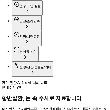
안구 표면 질환
굴절/소아안과
각막/시력교정
눈꺼풀 질환
신경/전신/눈물길/기타
망막 질환
⚠️ 상태에 따라 다름
안내주사 안내
황반질환, 눈 속 주사로 치료합니다
황반변성·당뇨황반부종·망막정맥폐쇄에 사용하는 안내주사 8종을 효