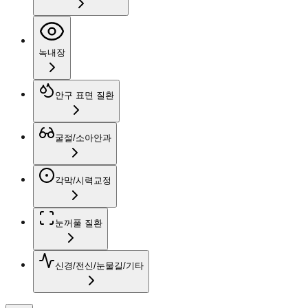
녹내장
안구 표면 질환
굴절/소아안과
각막/시력교정
눈꺼풀 질환
신경/전신/눈물길/기타