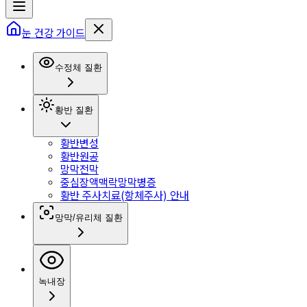
눈 건강 가이드
수정체 질환
황반 질환
황반변성
황반원공
망막전막
중심장액맥락망막병증
황반 주사치료(항체주사) 안내
망막/유리체 질환
녹내장