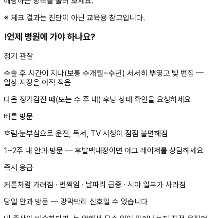
해당하는 항목을 눌러 보세요.
※ 체크 결과는 진단이 아닌 교육용 참고입니다.
!
언제 병원에 가야 하나요?
정기 관찰
수술 후 시간이 지나(보통 수개월~수년) 서서히 뿌옇고 빛 번짐 —
일상 지장은 아직 적음
다음 정기검진 때(또는 수 주 내) 후낭 상태 확인을 요청하세요
빠른 방문
흐림·눈부심으로 운전, 독서, TV 시청이 점점 불편해짐
1~2주 내 안과 방문 — 후발백내장이면 야그 레이저를 상담하세요
즉시 응급
커튼처럼 가려짐 · 번쩍임 · 날파리 급증 · 시야 일부가 사라짐
당일 안과 방문 — 망막박리 신호일 수 있습니다