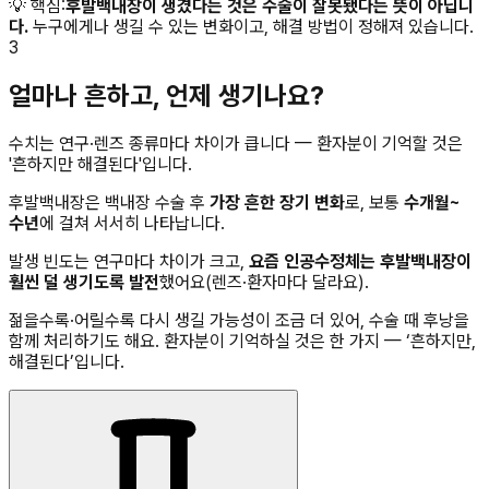
💡
핵심
:
후발백내장이 생겼다는 것은 수술이 잘못됐다는 뜻이 아닙니
다.
누구에게나 생길 수 있는 변화이고, 해결 방법이 정해져 있습니다.
3
얼마나 흔하고, 언제 생기나요?
수치는 연구·렌즈 종류마다 차이가 큽니다 — 환자분이 기억할 것은
'흔하지만 해결된다'입니다.
후발백내장은 백내장 수술 후
가장 흔한 장기 변화
로, 보통
수개월~
수년
에 걸쳐 서서히 나타납니다.
발생 빈도는 연구마다 차이가 크고,
요즘 인공수정체는 후발백내장이
훨씬 덜 생기도록 발전
했어요(렌즈·환자마다 달라요).
젊을수록·어릴수록 다시 생길 가능성이 조금 더 있어, 수술 때 후낭을
함께 처리하기도 해요. 환자분이 기억하실 것은 한 가지 — ‘흔하지만,
해결된다’입니다.