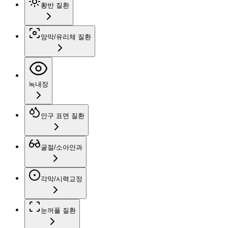
황반 질환
망막/유리체 질환
녹내장
안구 표면 질환
굴절/소아안과
각막/시력교정
눈꺼풀 질환