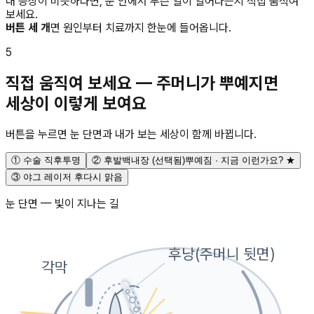
내 증상이 비슷하다면, 눈 안에서 무슨 일이 일어나는지 직접 움직여
보세요.
버튼 세 개
면 원인부터 치료까지 한눈에 들어옵니다.
5
직접 움직여 보세요 — 주머니가 뿌예지면
세상이 이렇게 보여요
버튼을 누르면 눈 단면과 내가 보는 세상이 함께 바뀝니다.
① 수술 직후
투명
② 후발백내장
(선택됨)
뿌예짐 · 지금 이런가요? ★
③ 야그 레이저 후
다시 맑음
눈 단면 — 빛이 지나는 길
후낭(주머니 뒷면)
각막