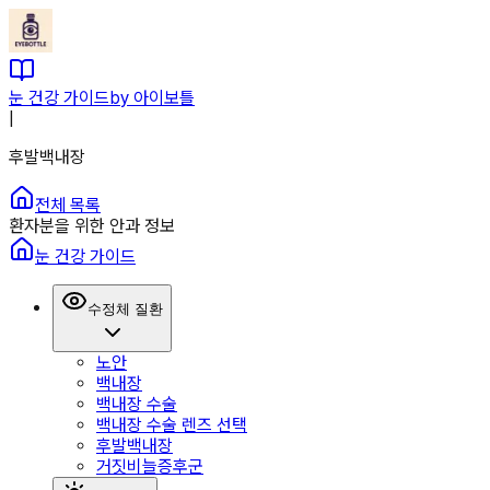
눈 건강 가이드
by 아이보틀
|
후발백내장
전체 목록
환자분을 위한 안과 정보
눈 건강 가이드
수정체 질환
노안
백내장
백내장 수술
백내장 수술 렌즈 선택
후발백내장
거짓비늘증후군