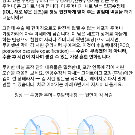
담고 있던 투명한 주머니 — 수정체낭(인공수정체를 담는 투명
주머니)은 그대로 남겨 둡니다. 이 주머니가 새로 넣는
인공수정체
(IOL, 새로 넣은 렌즈)를 평생 안전하게 받쳐 주는 받침대
역할을 하기
때문이에요.
그런데 수술 때 현미경으로도 완전히 없앨 수 없는 세포가 주머니
가장자리에 아주 미세하게 남습니다. 이 남은 세포가 상처를 아물게
하는 반응으로 천천히 자라나 주머니의 뒷면(후낭)으로 퍼지면,
투명했던 막이 김 서린 유리처럼 뿌예져요. 이것이 후발백내장(PCO,
posterior capsule opacification) —
수술이 부족했던 게 아니라,
수술 후 시간이 지나며 생길 수 있는 가장 흔한 변화
입니다.
투명한 비닐 포장 안의 내용물은 멀쩡한데, 포장 안쪽에 김이 서린
모습을 떠올려 보세요. 인공수정체 자체는 그대로이고 포장(후낭)에만
김이 낀 상태라서 — 김 서린 창문을 닦아내듯, 레이저로 다시 맑게
만들 수 있습니다. 치료 이야기는 아래 6번에서 자세히 다룰게요.
정상 — 투명한 주머니
후발백내장 — 뒷면이 김 서림