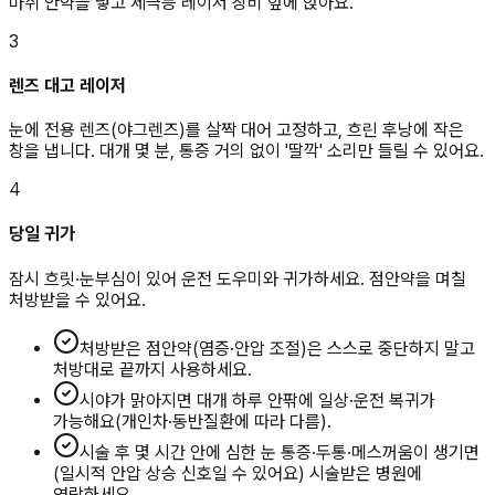
마취 안약을 넣고 세극등 레이저 장비 앞에 앉아요.
3
렌즈 대고 레이저
눈에 전용 렌즈(야그렌즈)를 살짝 대어 고정하고, 흐린 후낭에 작은
창을 냅니다. 대개 몇 분, 통증 거의 없이 '딸깍' 소리만 들릴 수 있어요.
4
당일 귀가
잠시 흐릿·눈부심이 있어 운전 도우미와 귀가하세요. 점안약을 며칠
처방받을 수 있어요.
처방받은 점안약(염증·안압 조절)은 스스로 중단하지 말고
처방대로 끝까지 사용하세요.
시야가 맑아지면 대개 하루 안팎에 일상·운전 복귀가
가능해요(개인차·동반질환에 따라 다름).
시술 후 몇 시간 안에 심한 눈 통증·두통·메스꺼움이 생기면
(일시적 안압 상승 신호일 수 있어요) 시술받은 병원에
연락하세요.