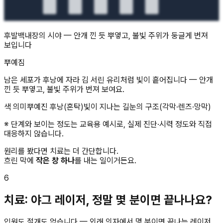
후발백내장의 시야 — 안개 낀 듯 뿌옇고, 불빛 주위가 둥글게 번져
보입니다
뿌예짐
남은 세포가 후낭에 자라 김 서린 유리처럼 빛이 흩어집니다 — 안개
낀 듯 뿌옇고, 불빛 주위가 번져 보여요.
색 의미
뿌예진 후낭(혼탁)
빛이 지나는 길
눈의 구조(각막·렌즈·망막)
※ 단계와 보이는 정도는 교육용 예시로, 실제 진단·시력 정도와 직접
대응하지 않습니다.
원리를 봤다면 치료는 더 간단합니다.
흐린 막에
작은 창 하나
를 내는 일이거든요.
6
치료: 야그 레이저, 정말 몇 분이면 끝나나요?
입원도 절개도 없습니다 — 외래 의자에서 몇 분이면 끝나는 레이저