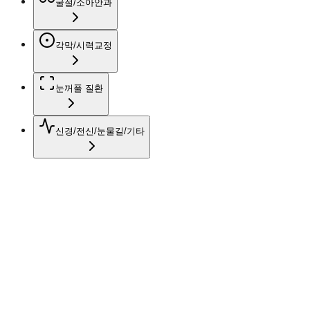
굴절/소아안과
각막/시력교정
눈꺼풀 질환
신경/전신/눈물길/기타