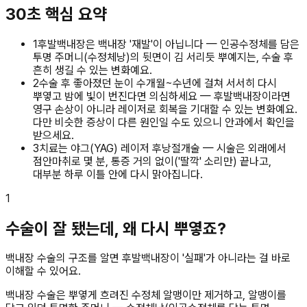
30초 핵심 요약
1
후발백내장은 백내장 '재발'이 아닙니다 — 인공수정체를 담은
투명 주머니(수정체낭)의 뒷면이 김 서리듯 뿌예지는, 수술 후
흔히 생길 수 있는 변화예요.
2
수술 후 좋아졌던 눈이 수개월~수년에 걸쳐 서서히 다시
뿌옇고 밤에 빛이 번진다면 의심하세요 — 후발백내장이라면
영구 손상이 아니라 레이저로 회복을 기대할 수 있는 변화예요.
다만 비슷한 증상이 다른 원인일 수도 있으니 안과에서 확인을
받으세요.
3
치료는 야그(YAG) 레이저 후낭절개술 — 시술은 외래에서
점안마취로 몇 분, 통증 거의 없이('딸깍' 소리만) 끝나고,
대부분 하루 이틀 안에 다시 맑아집니다.
1
수술이 잘 됐는데, 왜 다시 뿌옇죠?
백내장 수술의 구조를 알면 후발백내장이 '실패'가 아니라는 걸 바로
이해할 수 있어요.
백내장 수술은 뿌옇게 흐려진 수정체 알맹이만 제거하고, 알맹이를