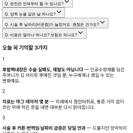
Q.
운전은 언제부터 할 수 있나요?
Q.
양쪽 눈을 같은 날 하나요?
Q.
시술 후 날파리(비문증)가 늘었어요. 괜찮은 건가요?
Q.
비용은 얼마나 하나요? 보험은 되나요?
오늘 꼭 기억할 3가지
1
후발백내장은 수술 실패도, 재발도 아닙니다
— 인공수정체를 담은
주머니가 김 서리듯 뿌예진 것일 뿐, 누구에게나 생길 수 있는
변화예요.
2
치료는 야그 레이저 몇 분
— 외래에서 점안마취로, 통증 거의 없이
흐린 막에 작은 창을 내면 대부분 다시 맑아집니다.
3
시술 후 커튼·번쩍임·날파리 급증은 당일 안과
— 드물지만 망막박리