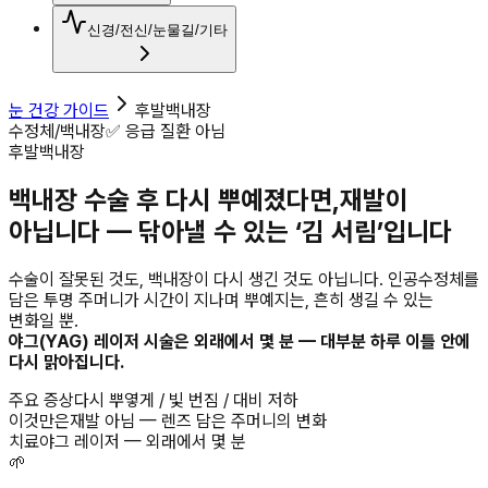
신경/전신/눈물길/기타
눈 건강 가이드
후발백내장
수정체/백내장
✅ 응급 질환 아님
후발백내장
백내장 수술 후 다시 뿌예졌다면,
재발이
아닙니다 — 닦아낼 수 있는 ‘김 서림’입니다
수술이 잘못된 것도, 백내장이 다시 생긴 것도 아닙니다. 인공수정체를
담은 투명 주머니가 시간이 지나며 뿌예지는, 흔히 생길 수 있는
변화일 뿐.
야그(YAG) 레이저 시술은 외래에서 몇 분 — 대부분 하루 이틀 안에
다시 맑아집니다.
주요 증상
다시 뿌옇게 / 빛 번짐 / 대비 저하
이것만은
재발 아님 — 렌즈 담은 주머니의 변화
치료
야그 레이저 — 외래에서 몇 분
🌱