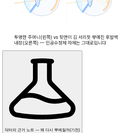
투명한 주머니(왼쪽) vs 뒷면이 김 서리듯 뿌예진 후발백
내장(오른쪽) — 인공수정체 자체는 그대로입니다
닥터의 근거 노트 — 왜 다시 뿌예질까(기전)